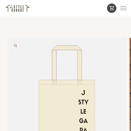
カ
コンテ
ンツに
ー
進む
ト
商品情
報にス
キップ