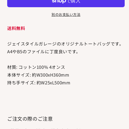
ト
ト
ー
ー
別のお支払い方法
ト
ト
バ
バ
送料無料
ッ
ッ
グ
グ
の
の
ジェイスタイルガレージのオリジナルトートバッグです。
数
数
A4やB5のファイルに丁度良いです。
量
量
を
を
材質: コットン100% 4オンス
減
増
本体サイズ: 約W300xH360mm
ら
や
持ち手サイズ: 約W25xL500mm
す
す
ご注文の際のご注意