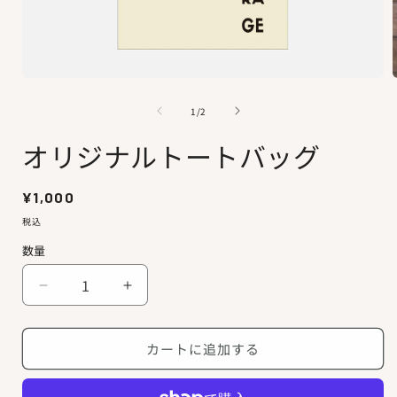
モ
ー
の
1
/
2
ダ
ル
オリジナルトートバッグ
で
メ
デ
通
¥1,000
ィ
ア
常
税込
(1)
(
価
を
数量
開
格
く
オ
オ
リ
リ
ジ
ジ
カートに追加する
ナ
ナ
ル
ル