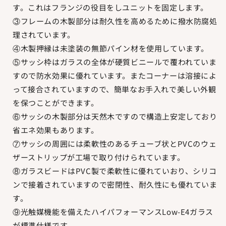
す。これはフランジの役目をしユニットを固定します。
③フレームの木製部分は耐久性を高めるために撥水防腐処
理されています。
④木製押縁は未塗装の無節パイン材を使用しています。
⑤サッシ枠はガラスの全体が硬質ビニールで覆われていま
すので防水効果に優れています。またコーナーは溶接によ
って接合されていますので、簡単なお手入れで美しい外観
を保つことができます。
⑥サッシの木製部分は天然木ですので構造上安定しており
省エネ効果もあります。
⑦サッシの周囲には柔軟性のあるチューブ状とPVCのウェ
ザーストリップが工場で取り付けられています。
⑧ガラスビードはPVC製で柔軟性に優れていおり、シリコ
ンで接着されていますので密閉性、耐久性にも優れていま
す。
⑨光触媒機能を備えたハイパフォーマンスLow-E4ガラス
が標準仕様です。