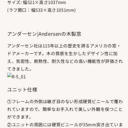
サイズ: 幅521×高さ1037mm
を
を
(ラフ開口：幅533×高さ1051mm)
減
増
ら
や
す
す
アンダーセン|Andersenの木製窓
アンダーセン社は115年以上の歴史を誇るアメリカの窓・
ドアメーカーです。木の質感を生かしたデザイン性に加
え、気密性、断熱性、耐久性などの高い機能性が評価され
てきました。
ユニット仕様
①フレームの外側は継ぎ目のない形成硬質ビニールで覆わ
れていますので、簡単なお手入れで美しい外観を保つこと
ができます。
②ユニットの周囲には硬質ビニールが35mm突き出ていま