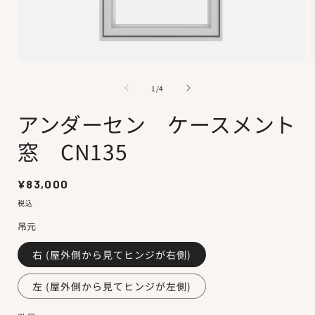
モ
ー
の
1
/
4
ダ
ル
アンダーセン ケースメント
で
メ
窓 CN135
デ
ィ
ア
(1)
(
通
¥83,000
を
常
税込
開
価
く
吊元
格
右 (屋外側から見てヒンジが右側)
左 (屋外側から見てヒンジが左側)