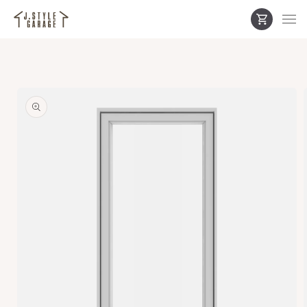
カ
コンテ
ンツに
ー
進む
ト
商品情
報にス
キップ