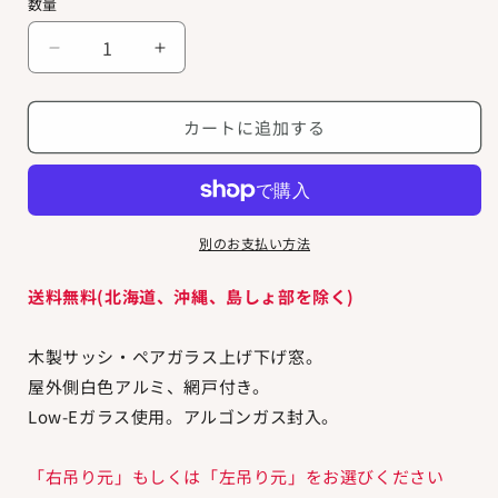
数量
ア
ア
ン
ン
ダ
ダ
カートに追加する
ー
ー
セ
セ
ン
ン
ケ
ケ
別のお支払い方法
ー
ー
ス
ス
送料無料(北海道、沖縄、島しょ部を除く)
メ
メ
ン
ン
ト
ト
木製サッシ・ペアガラス上げ下げ窓。
窓
窓
屋外側白色アルミ、網戸付き。
CN135
CN135
Low-Eガラス使用。アルゴンガス封入。
の
の
数
数
「右吊り元」もしくは「左吊り元」をお選びください
量
量